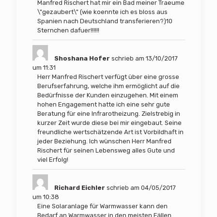
Manfred Rischert hat mir ein Bad meiner Traeume
\"gezaubert\" (wie koennte ich es bloss aus
Spanien nach Deutschland transferieren?)10
Sternchen dafuer!!!!!!
Shoshana Hofer
schrieb am
13/10/2017
um
11:31
Herr Manfred Rischert verfügt über eine grosse
Berufserfahrung, welche ihm ermöglicht auf die
Bedürfnisse der Kunden einzugehen. Mit einem
hohen Engagement hatte ich eine sehr gute
Beratung für eine Infrarotheizung. Zielstrebig in
kurzer Zeit wurde diese bei mir eingebaut. Seine
freundliche wertschätzende Art ist Vorbildhaft in
jeder Beziehung. Ich wünschen Herr Manfred
Rischert für seinen Lebensweg alles Gute und
viel Erfolg!
Richard Eichler
schrieb am
04/05/2017
um
10:38
Eine Solaranlage für Warmwasser kann den
Bedarf an Warmwasser in den meisten Fällen