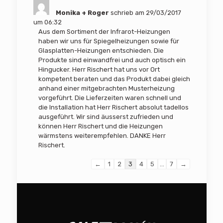
Monika + Roger
schrieb am
29/03/2017
um
06:32
Aus dem Sortiment der Infrarot-Heizungen
haben wir uns für Spiegelheizungen sowie für
Glasplatten-Heizungen entschieden. Die
Produkte sind einwandfrei und auch optisch ein
Hingucker. Herr Rischert hat uns vor Ort
kompetent beraten und das Produkt dabei gleich
anhand einer mitgebrachten Musterheizung
vorgeführt. Die Lieferzeiten waren schnell und
die Installation hat Herr Rischert absolut tadellos
ausgeführt. Wir sind äusserst zufrieden und
können Herr Rischert und die Heizungen
wärmstens weiterempfehlen. DANKE Herr
Rischert.
Navigation
←
1
2
3
4
5
...
7
→
der
Gästebuchliste