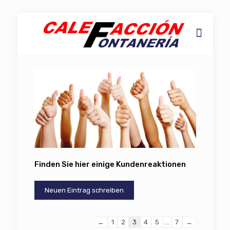
Finden Sie hier einige Kundenreaktionen
Navigation
←
1
2
3
4
5
...
7
→